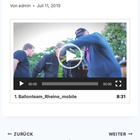
Von
admin
Juli 11, 2019
V
i
d
e
o
-
P
l
a
y
00:00
00:00
e
1.
Ballonteam_Rheine_mobile
8:31
r
Beitragsnavigation
ZURÜCK
WEITER