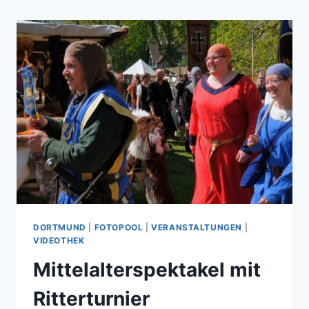
HOCHZEITSMESSE
IN
SAARBRÜCKEN
DORTMUND
|
FOTOPOOL
|
VERANSTALTUNGEN
|
VIDEOTHEK
Mittelalterspektakel mit
Ritterturnier